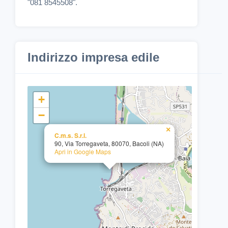
"081 8545508".
Indirizzo impresa edile
+
−
×
C.m.s. S.r.l.
90, Via Torregaveta, 80070, Bacoli (NA)
Apri in Google Maps