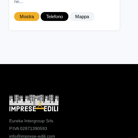
ne...
Mostra
Telefono
Mappa
Eureka Intergroup Srls
P.IVA 02871390593
info@imprese-edili.com