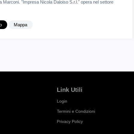
a Marconi. "Impresa Nicola Daloiso S.r.l." opera nel settore
o
Mappa
Link Utili
Login
Termini e Condizioni
Privacy Policy