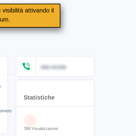
visibilità attivando il
ium.
0883 654286
o
Statistiche
numero
399 Visualizzazioni