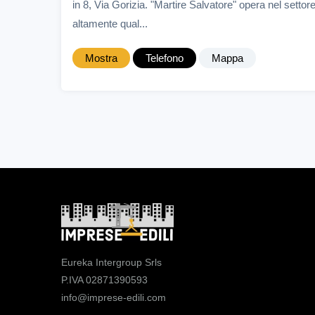
in 8, Via Gorizia. "Martire Salvatore" opera nel settor
altamente qual...
Mostra
Telefono
Mappa
Eureka Intergroup Srls
P.IVA 02871390593
info@imprese-edili.com