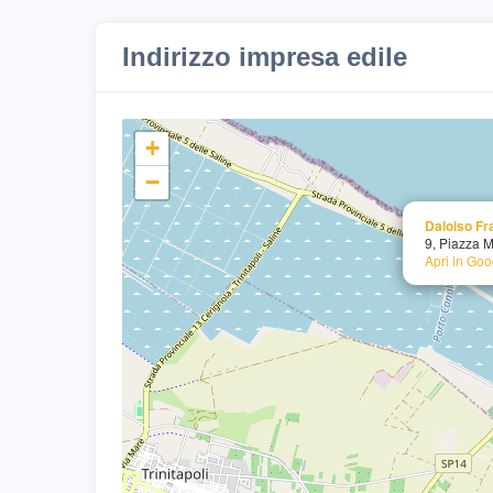
Indirizzo impresa edile
+
−
Daloiso F
9, Piazza M
Apri in Go