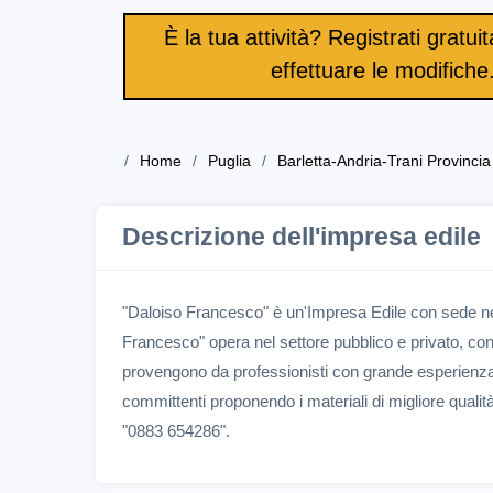
È la tua attività? Registrati gratu
effettuare le modifiche
Home
Puglia
Barletta-Andria-Trani Provincia
Descrizione dell'impresa edile
"Daloiso Francesco" è un'Impresa Edile con sede 
Francesco" opera nel settore pubblico e privato, con
provengono da professionisti con grande esperienza
committenti proponendo i materiali di migliore quali
"0883 654286".