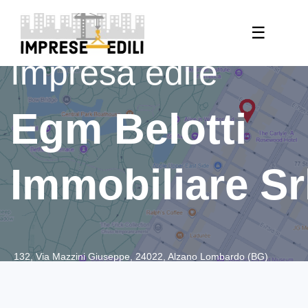
☰
Impresa edile
Egm Belotti
Immobiliare Sr
132, Via Mazzini Giuseppe, 24022, Alzano Lombardo (BG)