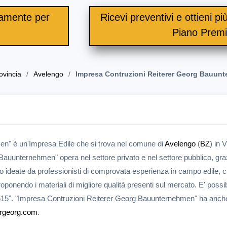
itamente per
Ricevi preventivi e ottieni più 
.
Piano Prem
ovincia
Avelengo
Impresa Contruzioni Reiterer Georg Bauun
n" è un'Impresa Edile che si trova nel comune di
Avelengo
(
BZ
) in V
auunternehmen" opera nel settore privato e nel settore pubblico, gra
ono ideate da professionisti di comprovata esperienza in campo edile, 
oponendo i materiali di migliore qualità presenti sul mercato. E' possib
515". "Impresa Contruzioni Reiterer Georg Bauunternehmen" ha anch
ergeorg.com
.