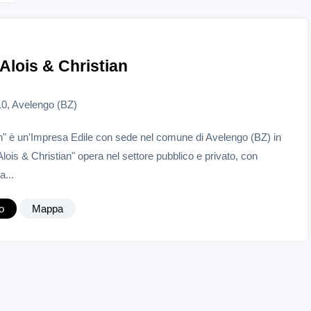
 Alois & Christian
10, Avelengo (BZ)
an" è un'Impresa Edile con sede nel comune di Avelengo (BZ) in
lois & Christian" opera nel settore pubblico e privato, con
a...
o
Mappa