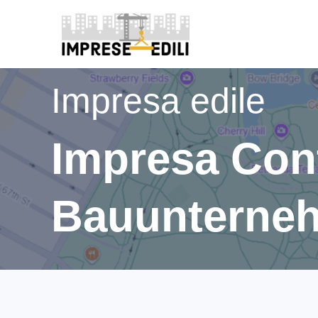
Impresa edile
Impresa Cont
Bauunterne
Via Falzeben, 71, 39010, Avelengo (BZ)