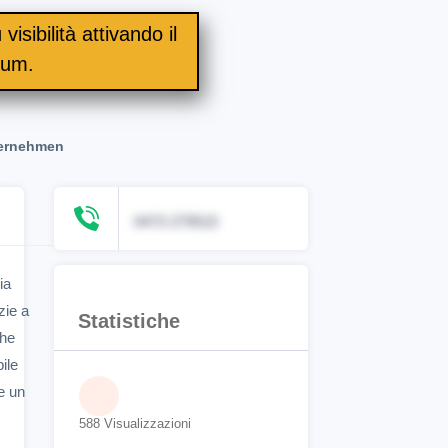
visibilità attivando il
ium.
ternehmen
0473 279515
ia
zie a
Statistiche
che
ile
e un
588 Visualizzazioni