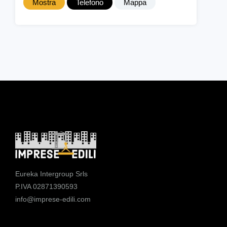
Mostra
Telefono
Mappa
Eureka Intergroup Srls
P.IVA 02871390593
info@imprese-edili.com