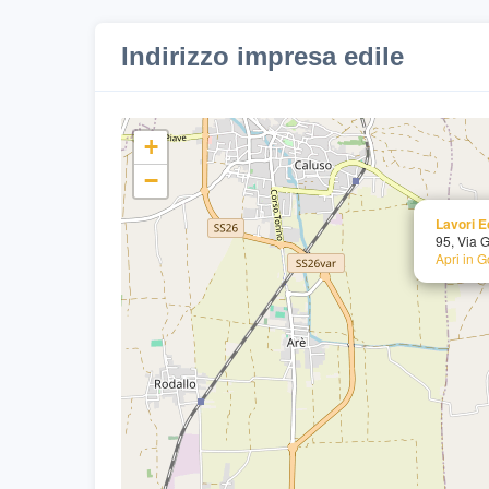
Indirizzo impresa edile
+
−
Lavori E
95, Via 
Apri in 