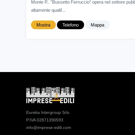
Monte P.. "Bussetto Ferruccio" opera nel settore pubb
altamente qualif...
Mostra
Telefono
Mappa
Eureka Intergroup Srls
P.IVA 02871390593
info@imprese-edili.com