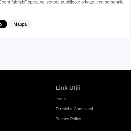
Geom.fabrizio" opera nel settore pubblico e privato, con personale
o
Mappa
Link Utili
Login
Termini e Condizioni
Privacy Policy