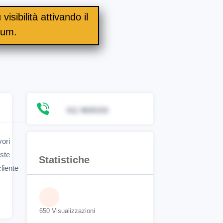
visibilità attivando il
ium.
011 9835333
vori
oste
Statistiche
liente
650 Visualizzazioni