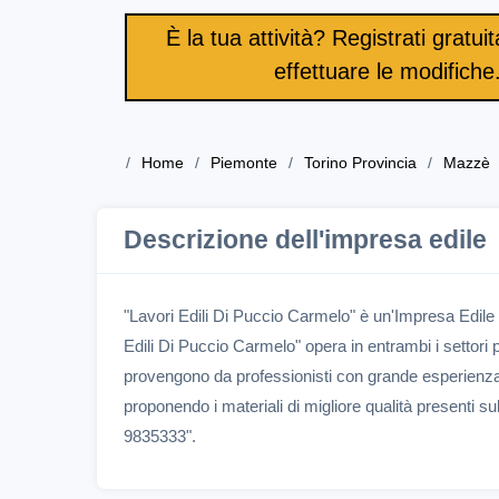
È la tua attività? Registrati gratu
effettuare le modifiche
Home
Piemonte
Torino Provincia
Mazzè
Descrizione dell'impresa edile
"Lavori Edili Di Puccio Carmelo" è un'Impresa Edile
Edili Di Puccio Carmelo" opera in entrambi i settori p
provengono da professionisti con grande esperienza n
proponendo i materiali di migliore qualità presenti s
9835333".