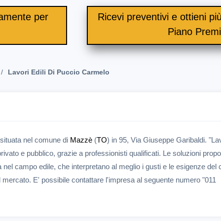
itamente per
Ricevi preventivi e ottieni più 
.
Piano Prem
Lavori Edili Di Puccio Carmelo
 situata nel comune di
Mazzè
(
TO
) in 95, Via Giuseppe Garibaldi. "La
rivato e pubblico, grazie a professionisti qualificati. Le soluzioni prop
el campo edile, che interpretano al meglio i gusti e le esigenze del c
ul mercato. E' possibile contattare l'impresa al seguente numero "011