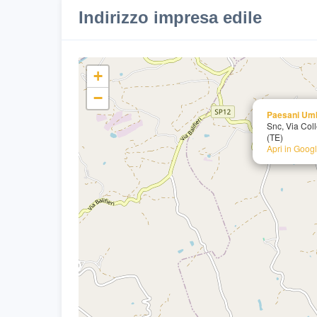
Indirizzo impresa edile
+
−
Paesani Um
Snc, Via Col
(TE)
Apri in Goog