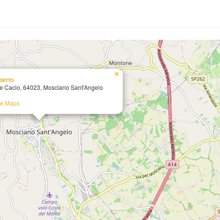
×
berto
le Cacio, 64023, Mosciano Sant'Angelo
le Maps