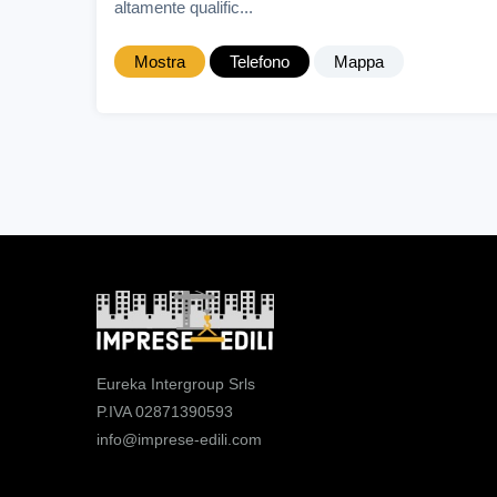
altamente qualific...
Mostra
Telefono
Mappa
Eureka Intergroup Srls
P.IVA 02871390593
info@imprese-edili.com