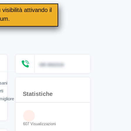
visibilità attivando il
ium.
085 8062018
sani
ti
Statistiche
migliore
607 Visualizzazioni