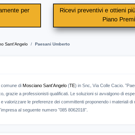
itamente per
Ricevi preventivi e ottieni più 
.
Piano Prem
no Sant'Angelo
Paesani Umberto
l comune di
Mosciano Sant'Angelo
(
TE
) in Snc, Via Colle Cacio. "Pae
, grazie a professionisti qualificati. Le soluzioni si avvalgono di esper
re e valorizzare le preferenze dei committenti proponendo i materiali di 
e l'impresa al seguente numero "085 8062018".