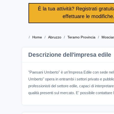
È la tua attività? Registrati gratu
effettuare le modifiche
Home
Abruzzo
Teramo Provincia
Moscia
Descrizione dell'impresa edile
"Paesani Umberto" è un'Impresa Edile con sede ne
Umberto" opera in entrambi i settori privato e pubblico
professionisti del settore edile, capaci di interpreta
qualità presenti sul mercato. E' possibile contattar