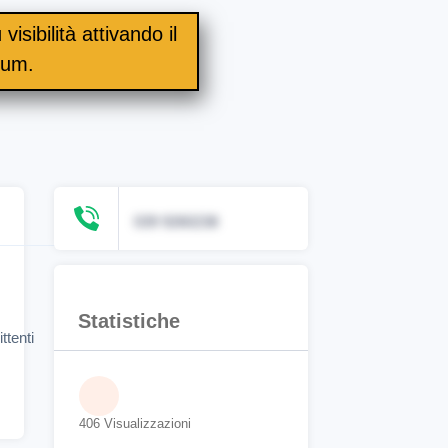
visibilità attivando il
ium.
039 9260238
Statistiche
ttenti
406 Visualizzazioni