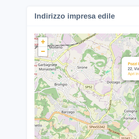
Indirizzo impresa edile
+
−
Pozzi 
22, Vi
Apri i