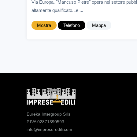
Via Europa. "Mancuso Pietre" opera nel settore pubbl
altamente qualificato.Le ...
Mostra
Telefono
Mappa
Eureka Intergroup Srls
P.IVA 02871390593
info@imprese-edili.com