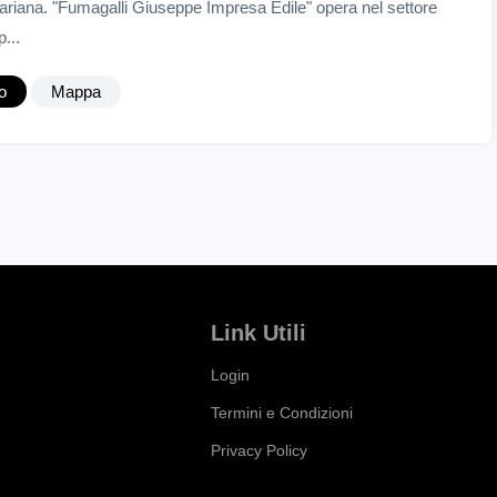
Lariana. "Fumagalli Giuseppe Impresa Edile" opera nel settore
...
o
Mappa
Link Utili
Login
Termini e Condizioni
Privacy Policy