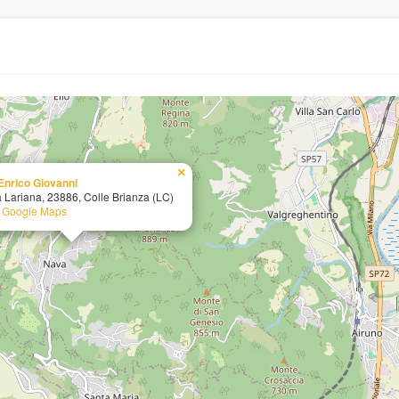
×
Enrico Giovanni
a Lariana, 23886, Colle Brianza (LC)
n Google Maps