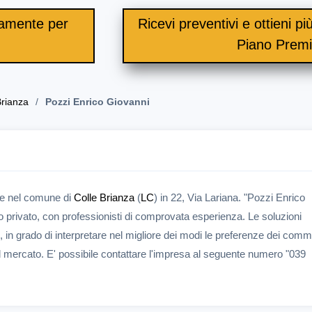
itamente per
Ricevi preventivi e ottieni più 
.
Piano Prem
Brianza
Pozzi Enrico Giovanni
de nel comune di
Colle Brianza
(
LC
) in 22, Via Lariana. "Pozzi Enrico
lo privato, con professionisti di comprovata esperienza. Le soluzioni
i, in grado di interpretare nel migliore dei modi le preferenze dei commi
sul mercato. E' possibile contattare l'impresa al seguente numero "039