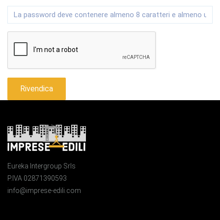
Rivendica
Eureka Intergroup Srls
P.IVA 02871390593
info@imprese-edili.com