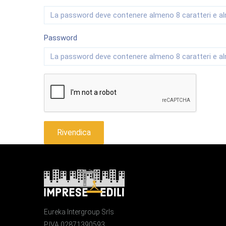
Password
Rivendica
Eureka Intergroup Srls
P.IVA 02871390593