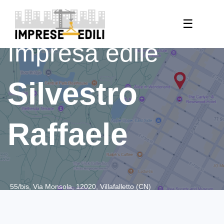
☰
Impresa edile
Silvestro
Raffaele
55/bis, Via Monsola, 12020, Villafalletto (CN)