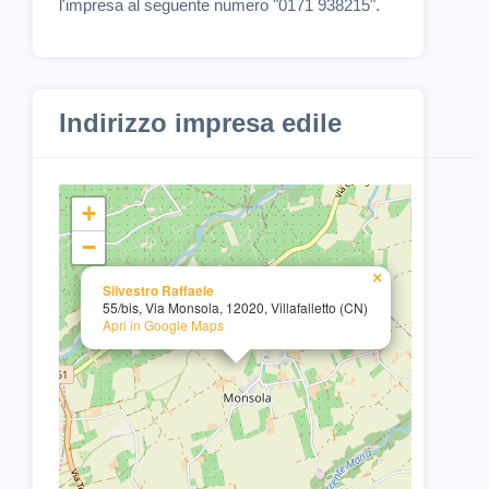
l'impresa al seguente numero "0171 938215".
Indirizzo impresa edile
+
−
×
Silvestro Raffaele
55/bis, Via Monsola, 12020, Villafalletto (CN)
Apri in Google Maps