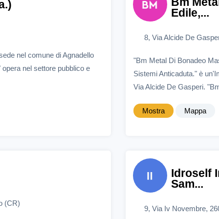
Bm Metal
a.)
Edile,...
8, Via Alcide De Gaspe
 sede nel comune di Agnadello
"Bm Metal Di Bonadeo Massi
" opera nel settore pubblico e
Sistemi Anticaduta." è un'
Via Alcide De Gasperi. "Bm 
Mostra
Mappa
Idroself I
Sam...
lo (CR)
9, Via Iv Novembre, 26