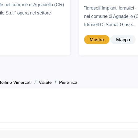
sede nel comune di Agnadello (CR)
"Idroself Impianti Idraulic
le S.r.l." opera nel settore
nel comune di Agnadello (CR
Idroself Di Sama' Giuse...
Mostra
Mappa
Torlino Vimercati
Vailate
Pieranica