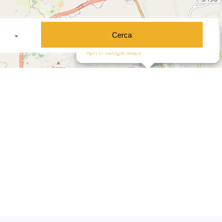
×
Cerca
Nuova Edilizia Immobiliare Buscemi
Contrada San Benedetto, 92026, Favara (AG)
Apri in Google Maps