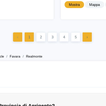
Mostra
Mappa
‹
1
2
3
4
5
›
cle
Favara
Realmonte
Provincia di Agrigento?