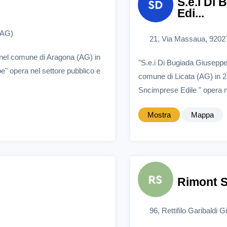
S.e.i Di
Edi...
(AG)
21, Via Massaua, 92027
nel comune di Aragona (AG) in
"S.e.i Di Bugiada Giuseppe
" opera nel settore pubblico e
comune di Licata (AG) in 
Sncimprese Edile " opera ne
Mostra
Mappa
Rimont S
96, Rettifilo Garibaldi