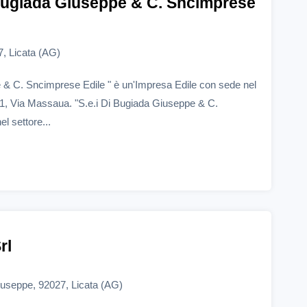
 Bugiada Giuseppe & C. Sncimprese
, Licata (AG)
 & C. Sncimprese Edile " è un'Impresa Edile con sede nel
21, Via Massaua. "S.e.i Di Bugiada Giuseppe & C.
l settore...
rl
 Giuseppe, 92027, Licata (AG)