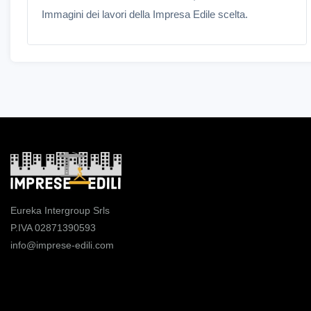
Immagini dei lavori della Impresa Edile scelta.
Eureka Intergroup Srls
P.IVA 02871390593
info@imprese-edili.com