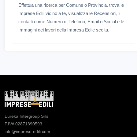
Effettua una ricerca per Comune o Provincia, trova le
Imprese Edili vicino a te, visualizza le Recensioni, i
contatti come Numero di Telefono, Email o Social e le
Immagini dei lavori della Impresa Edile scelta.
Eureka Intergroup Srls
P.IVA 02871390593
info@imprese-edili.com