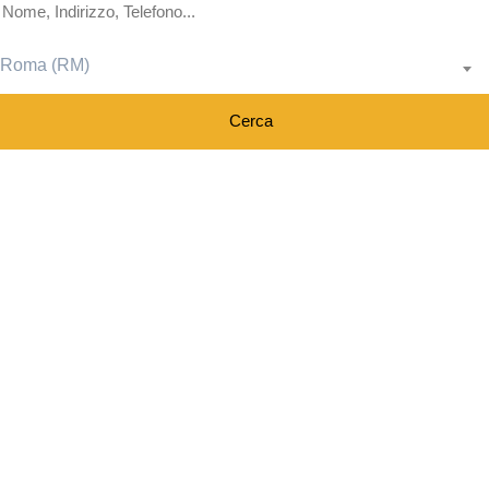
Roma (RM)
×
Rista S.r.l.costruzioni Edili
126, Via Aurelia, 17051, Andora (SV)
Apri in Google Maps
Cerca