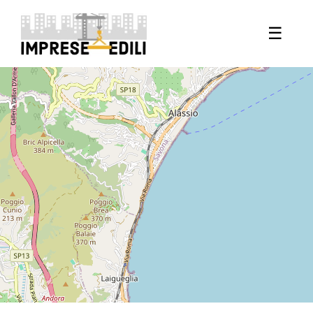
+
☰
−