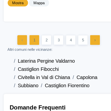
Mostra
Mappa
‹
1
2
3
4
5
›
Altri comuni nelle vicinanze:
Laterina Pergine Valdarno
Castiglion Fibocchi
Civitella in Val di Chiana
Capolona
Subbiano
Castiglion Fiorentino
Domande Frequenti