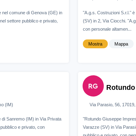
de nel comune di Genova (GE) in
"A.g.s. Costruzioni S.r.l."
el settore pubblico e privato,
(SV) in 2, Via Ciocchi. "A.g
con personale altamen...
Mostra
Mappa
Rotundo 
mo (IM)
Via Parasio, 56, 17019
 di Sanremo (IM) in Via Privata
"Rotundo Giuseppe Impresa
 pubblico e privato, con
Varazze (SV) in Via Parasi
pubblico e privato, con pers