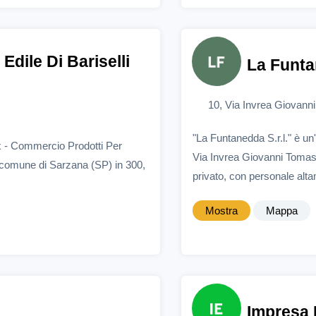
dile Di Bariselli
La Funtan
10, Via Invrea Giovan
"La Funtanedda S.r.l." è u
ax - Commercio Prodotti Per
Via Invrea Giovanni Tomaso
l comune di Sarzana (SP) in 300,
privato, con personale alta
Mostra
Mappa
Impresa 