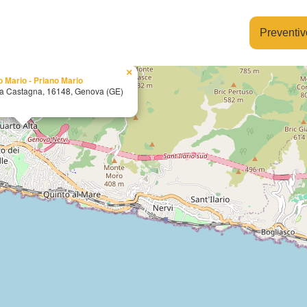
Preventiv
×
o Mario - Priano Mario
a Castagna, 16148, Genova (GE)