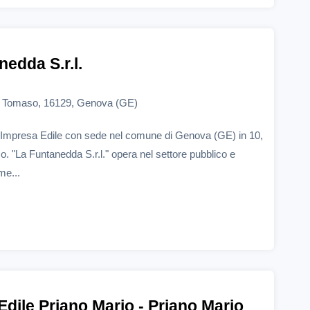
edda S.r.l.
ni Tomaso, 16129, Genova (GE)
n'Impresa Edile con sede nel comune di Genova (GE) in 10,
. "La Funtanedda S.r.l." opera nel settore pubblico e
me...
Edile Priano Mario - Priano Mario