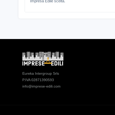
Impresa Edile scelta.
Eureka Intergroup Srls
P.IVA 02871390593
info@imprese-edili.com