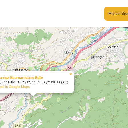
Preventiv
×
avioz Mauroartigiano Edile
, Localita' La Poyaz, 11010, Aymavilles (AO)
pri in Google Maps