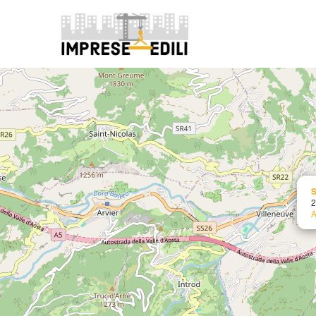
+
−
S
2
A