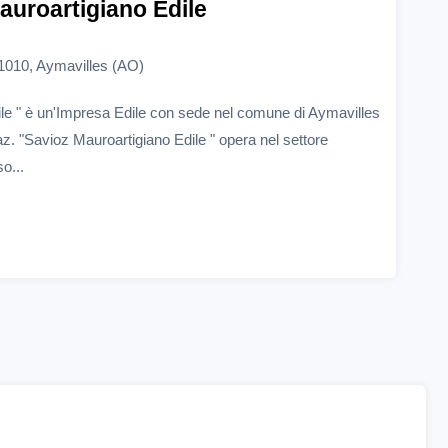
auroartigiano Edile
11010, Aymavilles (AO)
le " è un'Impresa Edile con sede nel comune di Aymavilles
az. "Savioz Mauroartigiano Edile " opera nel settore
o...