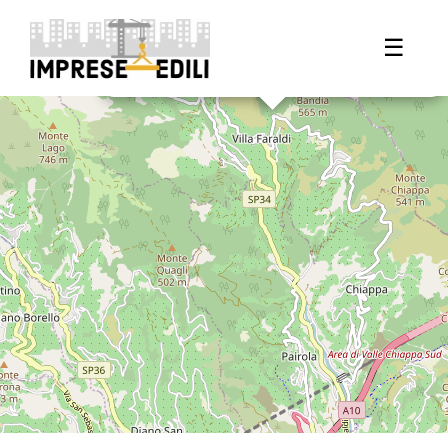
×
+
Corona Gioachino Costruzioni e Rifacimenti Tetti
Noleggio Piattaforme Aeree
☰
−
Regione Cioso 1, 18010, Badalucco (IM)
Apri in Google Maps