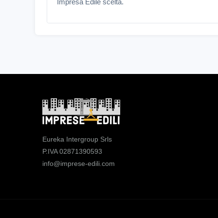
Impresa Edile scelta.
Eureka Intergroup Srls
P.IVA 02871390593
info@imprese-edili.com