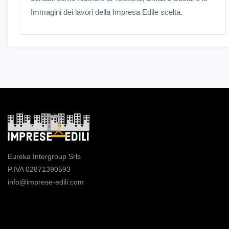
Immagini dei lavori della Impresa Edile scelta.
Eureka Intergroup Srls
P.IVA 02871390593
info@imprese-edili.com