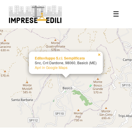
+
☰
−
×
Edilsviluppo S.r.l. Semplificata
Snc, Cnt Dardone, 98060, Basicò (ME)
Apri in Google Maps