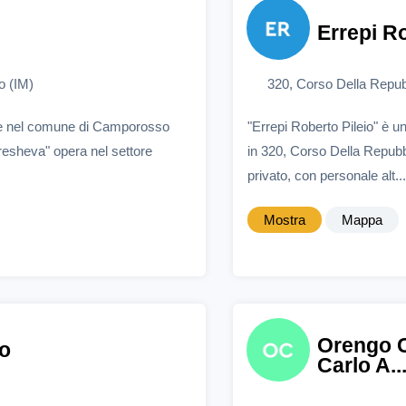
Errepi Ro
o (IM)
320, Corso Della Repu
de nel comune di Camporosso
"Errepi Roberto Pileio" è
resheva" opera nel settore
in 320, Corso Della Repubbl
privato, con personale alt...
Mostra
Mappa
Orengo C
o
Carlo A..