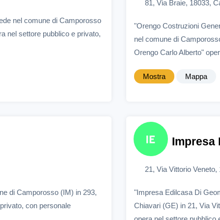
81, Via Braie, 18033, 
 sede nel comune di Camporosso
"Orengo Costruzioni Genera
a nel settore pubblico e privato,
nel comune di Camporosso (
Orengo Carlo Alberto" opera
Mostra
Mappa
Impresa 
21, Via Vittorio Veneto
une di Camporosso (IM) in 293,
"Impresa Edilcasa Di Geom
 privato, con personale
Chiavari (GE) in 21, Via Vi
opera nel settore pubblico e