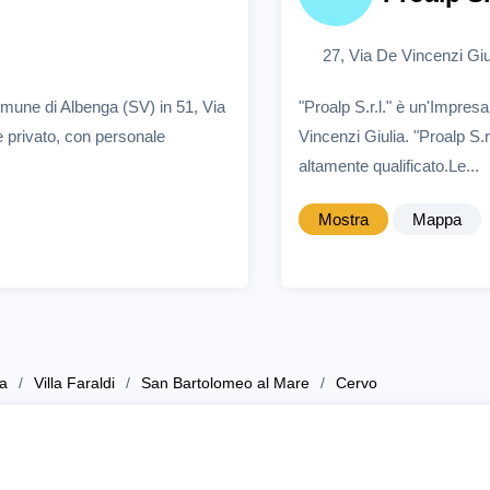
27, Via De Vincenzi Gi
omune di Albenga (SV) in 51, Via
"Proalp S.r.l." è un'Impre
e privato, con personale
Vincenzi Giulia. "Proalp S.r
altamente qualificato.Le...
Mostra
Mappa
a
Villa Faraldi
San Bartolomeo al Mare
Cervo