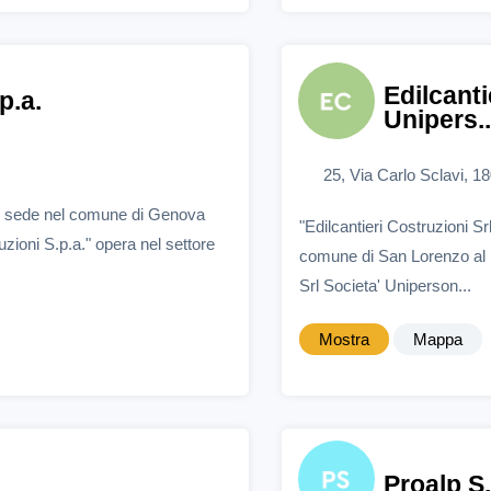
Edilcanti
p.a.
Unipers..
25, Via Carlo Sclavi, 1
con sede nel comune di Genova
"Edilcantieri Costruzioni S
zioni S.p.a." opera nel settore
comune di San Lorenzo al Ma
Srl Societa' Uniperson...
Mostra
Mappa
Proalp S.r