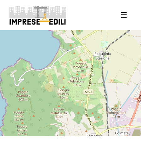
+
☰
−