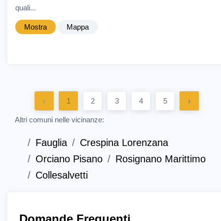
quali...
Mostra
Mappa
‹
1
2
3
4
5
›
Altri comuni nelle vicinanze:
Fauglia
Crespina Lorenzana
Orciano Pisano
Rosignano Marittimo
Collesalvetti
Domande Frequenti