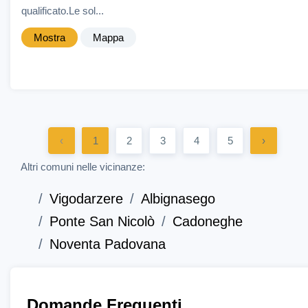
qualificato.Le sol...
Mostra
Mappa
‹
1
2
3
4
5
›
Altri comuni nelle vicinanze:
Vigodarzere
Albignasego
Ponte San Nicolò
Cadoneghe
Noventa Padovana
Domande Frequenti