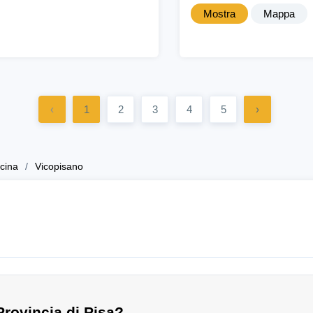
Mostra
Mappa
‹
1
2
3
4
5
›
cina
Vicopisano
Provincia di Pisa?