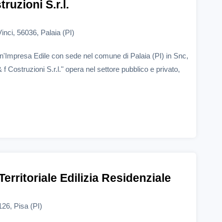
truzioni S.r.l.
nci, 56036, Palaia (PI)
è un'Impresa Edile con sede nel comune di Palaia (PI) in Snc,
f Costruzioni S.r.l." opera nel settore pubblico e privato,
erritoriale Edilizia Residenziale
126, Pisa (PI)