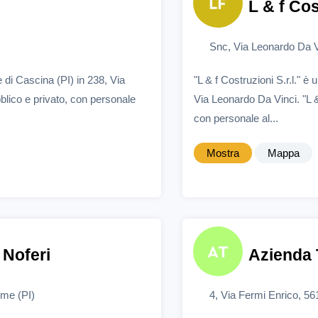
L & f Cos
Snc, Via Leonardo Da Vi
 di Cascina (PI) in 238, Via
"L & f Costruzioni S.r.l." 
blico e privato, con personale
Via Leonardo Da Vinci. "L & 
con personale al...
Mostra
Mappa
 Noferi
Azienda T
rme (PI)
4, Via Fermi Enrico, 56