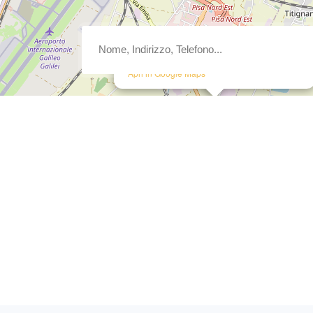
×
Edil4 S.r.l.
62, Via Bellatalla Archimede, 56121, Pisa (PI)
Apri in Google Maps