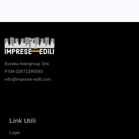
Eureka Intergroup Srls
P.IVA 02871390593
info@imprese-edili.com
Link Utili
Login