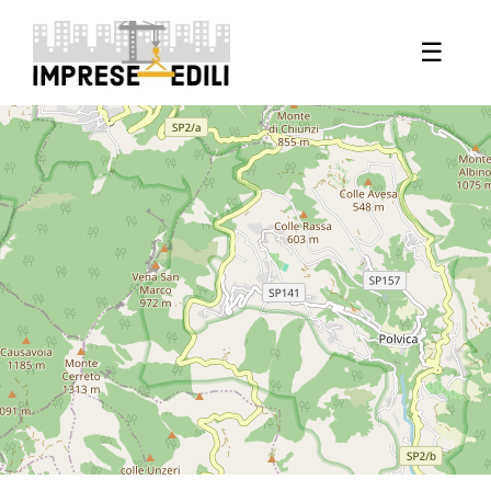
+
☰
−