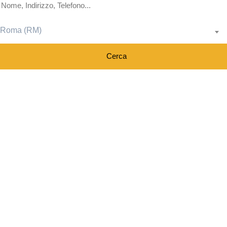
×
Impresa Edile Ferrigno Michele S.a.s. Di Ferrigno
Roma (RM)
Tiziano & C.
6, Piazza Municipio, 84010, Scala (SA)
Apri in Google Maps
Cerca