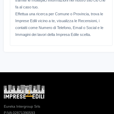
tramite le molteplici informazioni nel nostro sito ciò che
fa al caso tuo.
Effettua una ricerca per Comune o Provincia, trova le
Imprese Edili vicino a te, visualizza le Recensioni, i
contatti come Numero di Telefono, Email o Social e le
Immagini dei lavori della Impresa Edile scelta.
Eureka Intergroup Srls
P.IVA 02871390593