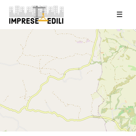
+
☰
−