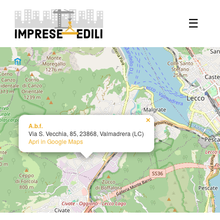
+
☰
−
×
A.b.f.
Via S. Vecchia, 85, 23868, Valmadrera (LC)
Apri in Google Maps