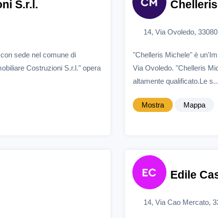
i S.r.l.
Chelleri
)
14, Via Ovoledo, 33080
e con sede nel comune di
"Chelleris Michele" è un'I
biliare Costruzioni S.r.l." opera
Via Ovoledo. "Chelleris Mic
altamente qualificato.Le s..
Mostra
Mappa
Edile Ca
14, Via Cao Mercato, 3