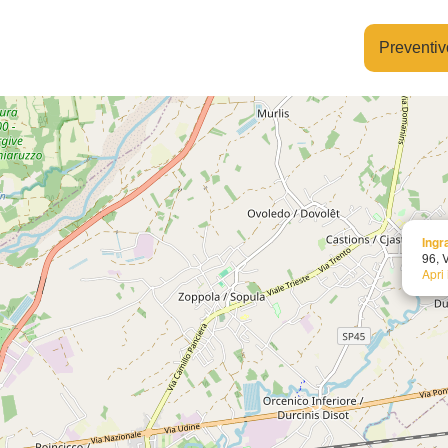
Preventiv
Ingr
96, 
Apri