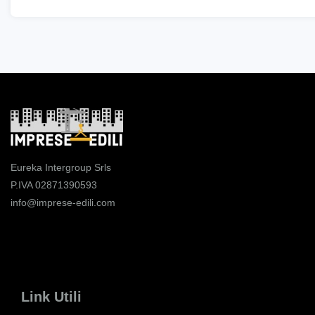
Eureka Intergroup Srls
P.IVA 02871390593
info@imprese-edili.com
Link Utili