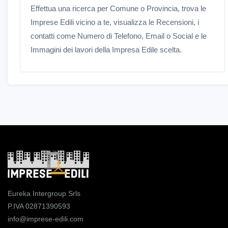
Effettua una ricerca per Comune o Provincia, trova le
Imprese Edili vicino a te, visualizza le Recensioni, i
contatti come Numero di Telefono, Email o Social e le
Immagini dei lavori della Impresa Edile scelta.
Eureka Intergroup Srls
P.IVA 02871390593
info@imprese-edili.com