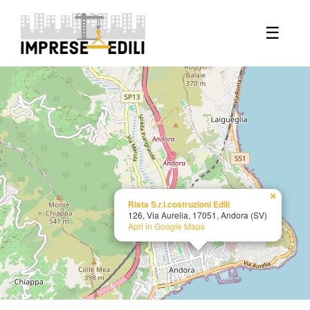
+
☰
−
×
Rista S.r.l.costruzioni Edili
126, Via Aurelia, 17051, Andora (SV)
Apri in Google Maps